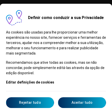
As informações, conteúdos e dados constantes neste sítio são
dados a título meramente informativo, não constituindo qualquer
oferta de venda. Apesar de revistos antes da publicação, não é
Definir como conduzir a sua Privacidade
possível garantir que se encontrem isentos de erros de digitação,
defeitos de composição e de problemas equivalentes, reservando-
se a marca, o direito de os alterar sem aviso prévio. Todas as
As cookies são usadas para lhe proporcionar uma melhor
X
informações, conteúdos e dados aqui apresentados deverão ser
experiência no nosso site, fornecer serviços e ferramentas de
confirmados junto de um Concessionário/Reparador Autorizado
terceiros, ajudar-nos a compreender melhor a sua utilização,
Hyundai.
melhorar o seu funcionamento e para realizar publicidade
Informe-se junto do seu Concessionário quais os modelos/versão
que possuem a funcionalidade Bluelink.
mais segmentada.
Os Proprietários/Detentores de um Veículo em Fim de Vida (VFV)
Recomendamos que ative todas as cookies, mas se não
devem entregá-lo num centro de abate licenciado, pertencente à
concordar, pode simplesmente editá-las através da opção de
rede Valorcar. O veículo será processado de forma ambientalmente
edição disponível.
correta e maximizando a reutilização e reciclagem dos seus
componentes e materiais (mais informação disponível em
Editar definições de cookies
https://www.valorcar.pt)
© 2026
Hyundai Portugal
Rejeitar tudo
Aceitar tudo
Test-Drive
Catálogos
Concessionários
Contacte-nos