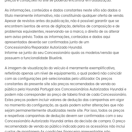
preços e condições no site se poderão encontrar em atualização.
As informações, conteúdos e dados constantes neste sítio são dados a
título meramente informativo, não constituindo qualquer oferta de venda.
Apesar de revistos antes da publicação, não é possível garantir que se
encontrem isentos de erros de digitação, defeitos de composição e de
problemas equivalentes, reservando-se a marca, o direito de os alterar
sem aviso prévio. Todas as informações, conteúdos e dados aqui
apresentados deverão ser confirmados junto de um
Concessionário/Reparador Autorizado Hyundai.
Informe-se junto do seu Concessionário quais os modelos/versão que
possuem a funcionalidade Bluelink.
A imagem de visualização do veículo é meramente exemplificativa,
refletindo apenas um nível de equipamento, o qual poderá não coincidir
com as configurações pré-selecionadas pelo utilizador. Os preços
constantes do presente site são preços recomendados de venda ao
público pela Hyundai Portugal aos Concessionários Autorizados Hyundai e
podem não corresponder ao preço de tabela final de cada Concessionário.
Estes preços podem incluir valores de dedução das campanhas em vigor
no momento da configuração, as quais podem sofrer alterações que não
sejam permanentemente atualizadas neste site. Por isso, todos os preços
e respetivas campanhas de dedução devem ser confirmados com o seu
Concessionário Autorizado Hyundai antes da decisão de compra. O preço
recomendado de venda ao público indicado para os acessórios não inclui
custos de montagem.As condições financeira apresentadas não