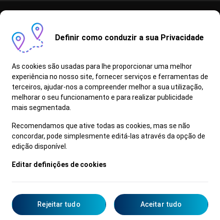
As informações, conteúdos e dados constantes neste sítio são
dados a título meramente informativo, não constituindo qualquer
oferta de venda. Apesar de revistos antes da publicação, não é
Definir como conduzir a sua Privacidade
possível garantir que se encontrem isentos de erros de digitação,
defeitos de composição e de problemas equivalentes, reservando-
se a marca, o direito de os alterar sem aviso prévio. Todas as
As cookies são usadas para lhe proporcionar uma melhor
informações, conteúdos e dados aqui apresentados deverão ser
experiência no nosso site, fornecer serviços e ferramentas de
confirmados junto de um Concessionário/Reparador Autorizado
terceiros, ajudar-nos a compreender melhor a sua utilização,
Hyundai.
melhorar o seu funcionamento e para realizar publicidade
Informe-se junto do seu Concessionário quais os modelos/versão
que possuem a funcionalidade Bluelink.
mais segmentada.
Os Proprietários/Detentores de um Veículo em Fim de Vida (VFV)
Recomendamos que ative todas as cookies, mas se não
devem entregá-lo num centro de abate licenciado, pertencente à
concordar, pode simplesmente editá-las através da opção de
rede Valorcar. O veículo será processado de forma ambientalmente
edição disponível.
correta e maximizando a reutilização e reciclagem dos seus
componentes e materiais (mais informação disponível em
Editar definições de cookies
https://www.valorcar.pt)
© 2026
Hyundai Portugal
Rejeitar tudo
Aceitar tudo
Test-Drive
Catálogos
Concessionários
Contacte-nos