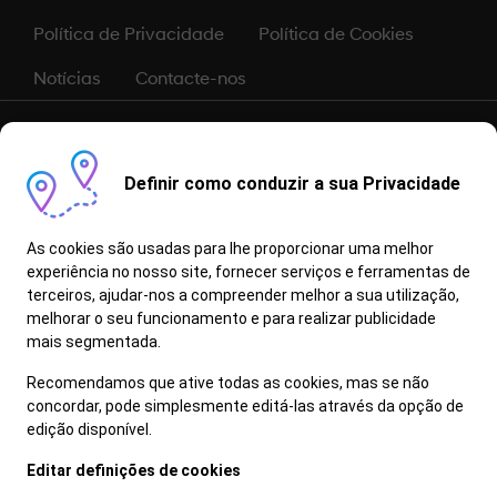
Política de Privacidade
Política de Cookies
Notícias
Contacte-nos
As informações, conteúdos e dados constantes neste sítio são
dados a título meramente informativo, não constituindo qualquer
oferta de venda. Apesar de revistos antes da publicação, não é
Definir como conduzir a sua Privacidade
possível garantir que se encontrem isentos de erros de digitação,
defeitos de composição e de problemas equivalentes, reservando-
se a marca, o direito de os alterar sem aviso prévio. Todas as
As cookies são usadas para lhe proporcionar uma melhor
informações, conteúdos e dados aqui apresentados deverão ser
experiência no nosso site, fornecer serviços e ferramentas de
confirmados junto de um Concessionário/Reparador Autorizado
terceiros, ajudar-nos a compreender melhor a sua utilização,
Hyundai.
melhorar o seu funcionamento e para realizar publicidade
Informe-se junto do seu Concessionário quais os modelos/versão
que possuem a funcionalidade Bluelink.
mais segmentada.
Os Proprietários/Detentores de um Veículo em Fim de Vida (VFV)
Recomendamos que ative todas as cookies, mas se não
devem entregá-lo num centro de abate licenciado, pertencente à
concordar, pode simplesmente editá-las através da opção de
rede Valorcar. O veículo será processado de forma ambientalmente
edição disponível.
correta e maximizando a reutilização e reciclagem dos seus
componentes e materiais (mais informação disponível em
Editar definições de cookies
https://www.valorcar.pt)