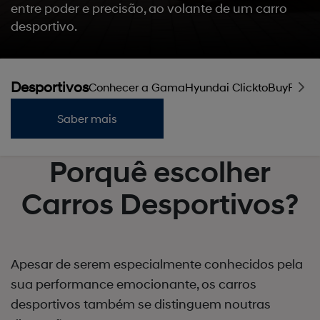
entre poder e precisão, ao volante de um carro
desportivo.
Desportivos
Conhecer a Gama
Hyundai ClicktoBuy
Finan
Saber mais
Porquê escolher
Carros Desportivos?
Apesar de serem especialmente conhecidos pela
sua performance emocionante, os carros
desportivos também se distinguem noutras