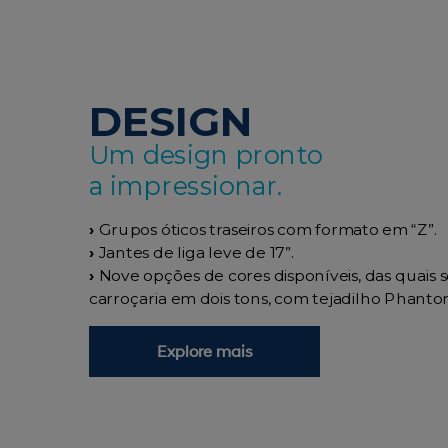
DESIGN
Um design pronto
a impressionar.
›
Grupos óticos traseiros com formato em “Z”.
›
Jantes de liga leve de 17”.
›
Nove opções de cores disponíveis, das quais 
carroçaria em dois tons, com tejadilho Phanto
Explore mais