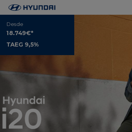
Desde
18.749€*
TAEG 9,5%