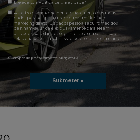
Li e aceito a
Política de privacidade
*
Autorizo o armazenamento e tratamento dos meus
dados pessoais para fins de e-mail marketing e
marketing direto. Os dados pessoais aqui fornecidos
destinam-se única e exclusivamente para serem
utilizados para darmos seguimento à sua solicitação
relacionada com a submissão do presente formulário.
* Campos de preenchimento obrigatório.
Submeter »
20.