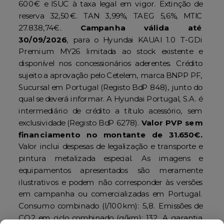
600€ e ISUC à taxa legal em vigor. Extinção de
reserva 32,50€. TAN 3,99%, TAEG 5,6%, MTIC
27.838,74€.
Campanha válida até
30/09/2026
, para o Hyundai KAUAI 1.0 T-GDi
Premium MY26 limitada ao stock existente e
disponível nos concessionários aderentes. Crédito
sujeito a aprovação pelo Cetelem, marca BNPP PF,
Sucursal em Portugal (Registo BdP 848), junto do
qual se deverá informar. A Hyundai Portugal, S.A. é
intermediário de crédito a título acessório, sem
exclusividade (Registo BdP 6278).
Valor PVP sem
financiamento no montante de 31.650€.
Valor inclui despesas de legalização e transporte e
pintura metalizada especial. As imagens e
equipamentos apresentados são meramente
ilustrativos e podem não corresponder às versões
em campanha ou comercializadas em Portugal.
Consumo combinado (l/100km): 5,8. Emissões de
CO2 em ciclo combinado (g/km): 132. A garantia