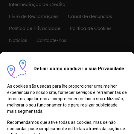
Intermediação de Crédito
Livro de Reclamações
Canal de denúncias
Política de Privacidade
Política de Cookies
Notícias
Contacte-nos
As informações, conteúdos e dados constantes neste sítio são
dados a título meramente informativo, não constituindo qualquer
oferta de venda. Apesar de revistos antes da publicação, não é
Definir como conduzir a sua Privacidade
possível garantir que se encontrem isentos de erros de digitação,
defeitos de composição e de problemas equivalentes, reservando-
se a marca, o direito de os alterar sem aviso prévio. Todas as
As cookies são usadas para lhe proporcionar uma melhor
informações, conteúdos e dados aqui apresentados deverão ser
experiência no nosso site, fornecer serviços e ferramentas de
confirmados junto de um Concessionário/Reparador Autorizado
terceiros, ajudar-nos a compreender melhor a sua utilização,
Hyundai.
melhorar o seu funcionamento e para realizar publicidade
Informe-se junto do seu Concessionário quais os modelos/versão
que possuem a funcionalidade Bluelink.
mais segmentada.
Os Proprietários/Detentores de um Veículo em Fim de Vida (VFV)
Recomendamos que ative todas as cookies, mas se não
devem entregá-lo num centro de abate licenciado, pertencente à
concordar, pode simplesmente editá-las através da opção de
rede Valorcar. O veículo será processado de forma ambientalmente