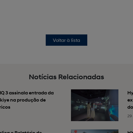
Voltar à lista
Notícias Relacionadas
Q 3 assinala entrada da
Hy
kiye na produção de
ex
ricos
do
29 
ica o Relatório de
HY