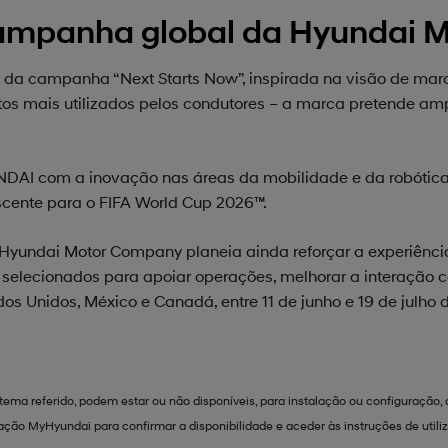
ampanha global da Hyundai M
 da campanha “Next Starts Now”, inspirada na visão de marc
os mais utilizados pelos condutores – a marca pretende amp
AI com a inovação nas áreas da mobilidade e da robótica
scente para o FIFA World Cup 2026™.
yundai Motor Company planeia ainda reforçar a experiênci
is selecionados para apoiar operações, melhorar a interaçã
dos Unidos, México e Canadá, entre 11 de junho e 19 de julho 
tema referido, podem estar ou não disponíveis, para instalação ou configuração, 
cação MyHyundai para confirmar a disponibilidade e aceder às instruções de utili