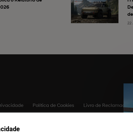
2026
De
de
22 
Privacidade
Política de Cookies
Livro de Reclamações
ítio são dados a título meramente informativo, não constituindo qualquer 
isentos de erros de digitação, defeitos de composição e de problemas equiva
acidade
 e dados aqui apresentados deverão ser confirmados junto de um Concessi