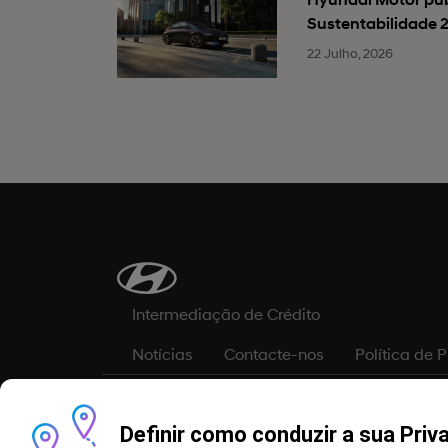
Sustentabilidade 
22 Julho, 2026
Intermediação de Crédito
Notícias
Contacte-nos
Política de 
As informações, conteúdos e dados constantes neste s
publicação, não é possível garantir que se encontrem 
Definir como conduzir a sua Priv
sem aviso prévio. Todas as informações, conteúdos