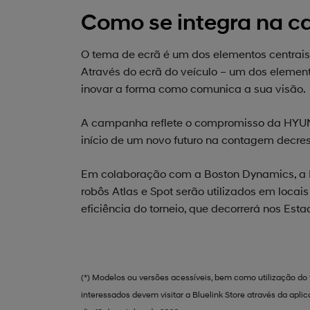
Como se integra na c
O tema de ecrã é um dos elementos centrais
Através do ecrã do veículo – um dos element
inovar a forma como comunica a sua visão.
A campanha reflete o compromisso da HYUND
início de um novo futuro na contagem decre
Em colaboração com a Boston Dynamics, a H
robôs Atlas e Spot serão utilizados em loca
eficiência do torneio, que decorrerá nos Esta
(*) Modelos ou versões acessíveis, bem como utilização do 
interessados devem visitar a Bluelink Store através da apli