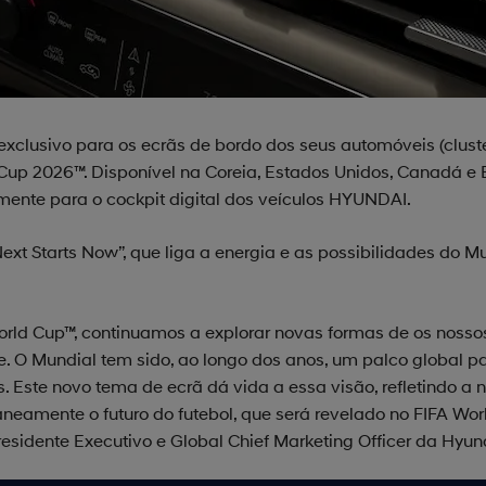
lusivo para os ecrãs de bordo dos seus automóveis (cluster
Cup 2026™. Disponível na Coreia, Estados Unidos, Canadá e 
mente para o cockpit digital dos veículos HYUNDAI.
xt Starts Now”, que liga a energia e as possibilidades do 
orld Cup™, continuamos a explorar novas formas de os nosso
 O Mundial tem sido, ao longo dos anos, um palco global para
 Este novo tema de ecrã dá vida a essa visão, refletindo a 
taneamente o futuro do futebol, que será revelado no FIFA W
residente Executivo e Global Chief Marketing Officer da Hy