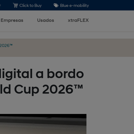
r
Click to Buy
Blue e-mobility
Empresas
Usados
xtraFLEX
p 2026™
gital a bordo
rld Cup 2026™