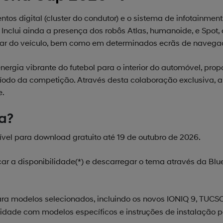
tos digital (cluster do condutor) e o sistema de infotainmen
 Inclui ainda a presença dos robôs Atlas, humanoide, e Spo
gar do veículo, bem como em determinados ecrãs de navega
ergia vibrante do futebol para o interior do automóvel, pr
eríodo da competição. Através desta colaboração exclusiva
e.
a?
vel para download gratuito até 19 de outubro de 2026.
icar a disponibilidade(*) e descarregar o tema através da Blue
para modelos selecionados, incluindo os novos IONIQ 9, TUCS
idade com modelos específicos e instruções de instalação p