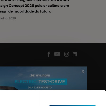
sign Concept 2026 pela excelência em
sign de mobilidade do futuro
Julho, 2026
X
Canal de denúncias
oferta de venda. Apesar de revistos antes da
lentes, reservando-se a marca, o direito de os alterar
onário/Reparador Autorizado Hyundai.