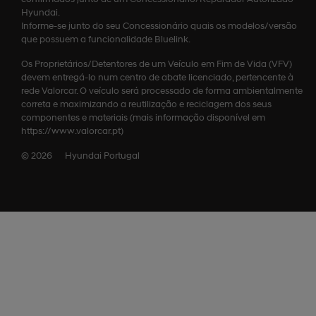
Hyundai.
Informe-se junto do seu Concessionário quais os modelos/versão
que possuem a funcionalidade Bluelink.
Os Proprietários/Detentores de um Veículo em Fim de Vida (VFV)
devem entregá-lo num centro de abate licenciado, pertencente à
rede Valorcar. O veículo será processado de forma ambientalmente
correta e maximizando a reutilização e reciclagem dos seus
componentes e materiais (mais informação disponível em
https://www.valorcar.pt)
© 2026
Hyundai Portugal