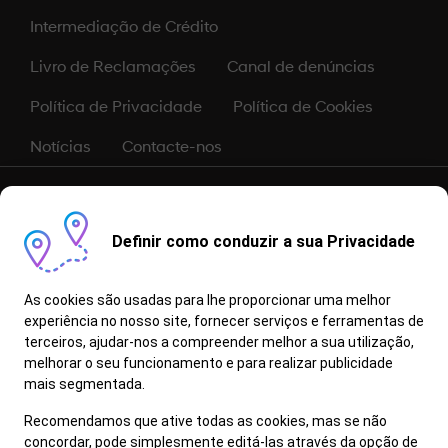
Intermediação de Crédito
Livro de Reclamações
Canal de denúncias
Política de Privacidade
Política de Cookies
Notícias
Contacte-nos
As informações, conteúdos e dados constantes neste sítio são
dados a título meramente informativo, não constituindo qualquer
oferta de venda. Apesar de revistos antes da publicação, não é
Definir como conduzir a sua Privacidade
possível garantir que se encontrem isentos de erros de digitação,
defeitos de composição e de problemas equivalentes, reservando-
se a marca, o direito de os alterar sem aviso prévio. Todas as
As cookies são usadas para lhe proporcionar uma melhor
informações, conteúdos e dados aqui apresentados deverão ser
experiência no nosso site, fornecer serviços e ferramentas de
confirmados junto de um Concessionário/Reparador Autorizado
terceiros, ajudar-nos a compreender melhor a sua utilização,
Hyundai.
melhorar o seu funcionamento e para realizar publicidade
Informe-se junto do seu Concessionário quais os modelos/versão
que possuem a funcionalidade Bluelink.
mais segmentada.
Os Proprietários/Detentores de um Veículo em Fim de Vida (VFV)
Recomendamos que ative todas as cookies, mas se não
devem entregá-lo num centro de abate licenciado, pertencente à
concordar, pode simplesmente editá-las através da opção de