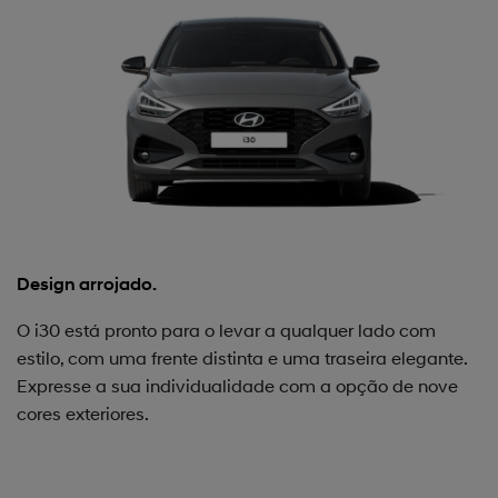
Design arrojado.
M
O i30 está pronto para o levar a qualquer lado com
A
estilo, com uma frente distinta e uma traseira elegante.
q
Expresse a sua individualidade com a opção de nove
o
cores exteriores.
ci