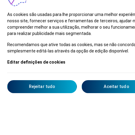
X
As cookies são usadas para lhe proporcionar uma melhor experiên
nosso site, fornecer serviços e ferramentas de terceiros, ajudar-
compreender melhor a sua utilização, melhorar o seu funcioname
para realizar publicidade mais segmentada.
Recomendamos que ative todas as cookies, mas se não concorda
simplesmente editá-las através da opção de edição disponível.
Editar definições de cookies
»
Rejeitar tudo
Aceitar tudo
Test-Drive
Catálogos
Concessionários
Contacte-
Garantia
O i30 Hatchback inclui 7 anos de Garantia sem limite de