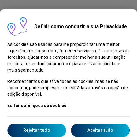
N LINE
Definir como conduzir a sua Privacidade
Bem-vindo ao lado mais
desportivo.
As cookies são usadas para lhe proporcionar uma melhor
X
experiência no nosso site, fornecer serviços e ferramentas de
A versão N Line, inspirada no desempenho, adiciona
terceiros, ajudar-nos a compreender melhor a sua utilização,
melhorar o seu funcionamento e para realizar publicidade
elementos de design mais agressivos na traseira e
mais segmentada.
dianteira – como o para-choques em forma de asa, o
revestimento das cavas das rodas na cor da carroçaria
Recomendamos que ative todas as cookies, mas se não
e a dupla ponteira de escape. A silhueta desportiva é
concordar, pode simplesmente editá-las através da opção de
edição disponível.
realçada por uma saia lateral prateada exclusiva, que
flui desde a linha de realce prateada do para-choques
Editar definições de cookies
dianteiro inferior.
Rejeitar tudo
Aceitar tudo