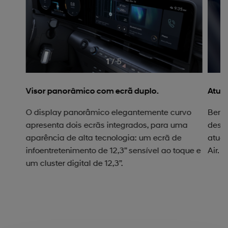
/
5
1
Visor panorâmico com ecrã duplo.
Atual
O display panorâmico elegantemente curvo
Benef
apresenta dois ecrãs integrados, para uma
desem
aparência de alta tecnologia: um ecrã de
atual
infoentretenimento de 12,3” sensível ao toque e
Air.
um cluster digital de 12,3”.